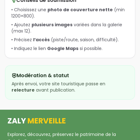
Conseils de soumission
• Choisissez une
photo de couverture nette
(min
1200×800).
• Ajoutez
plusieurs images
variées dans la galerie
(max 12).
• Précisez
l’accès
(piste/route, saison, difficulté).
• Indiquez le lien
Google Maps
si possible.
Modération & statut
Après envoi, votre site touristique passe en
relecture
avant publication.
ZALY
MERVEILLE
Explorez, découvrez, préservez le patrimoine de la