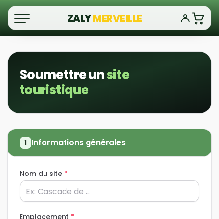
ZALY
MERVEILLE
Soumettre un
site
touristique
Informations générales
1
Nom du site
*
Emplacement
*